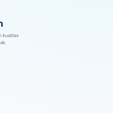
n
 kualitas
sak.