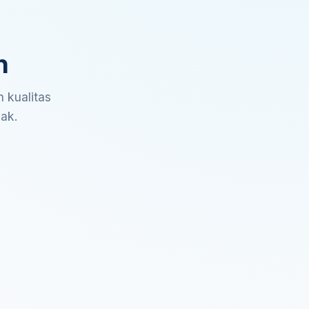
n
 kualitas
sak.