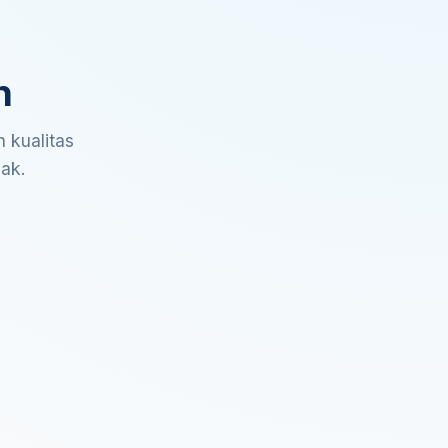
n
 kualitas
sak.