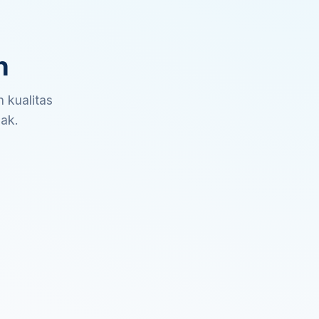
n
 kualitas
sak.