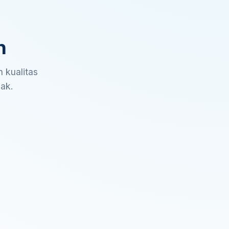
n
 kualitas
sak.