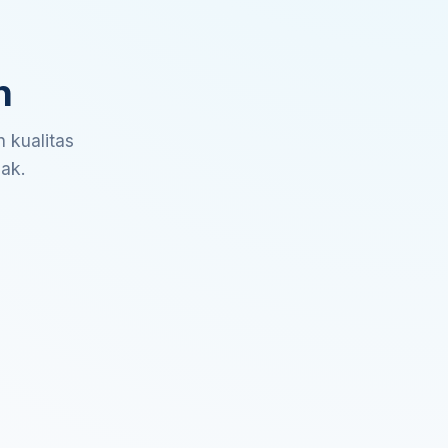
n
 kualitas
sak.