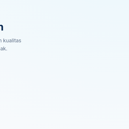
n
 kualitas
sak.