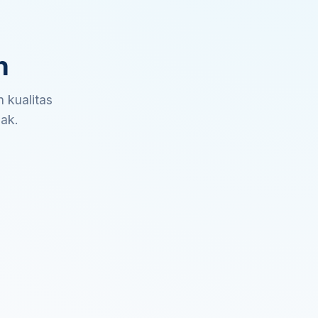
n
 kualitas
sak.