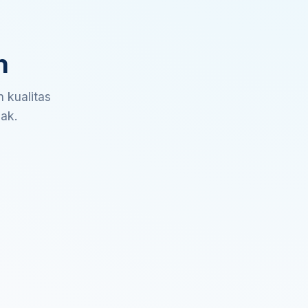
n
 kualitas
sak.