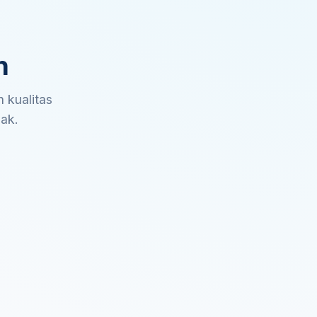
n
 kualitas
sak.