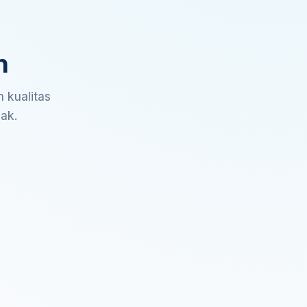
n
 kualitas
sak.