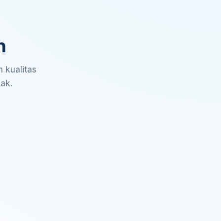
n
 kualitas
sak.