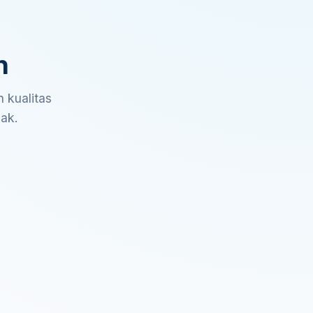
n
 kualitas
sak.