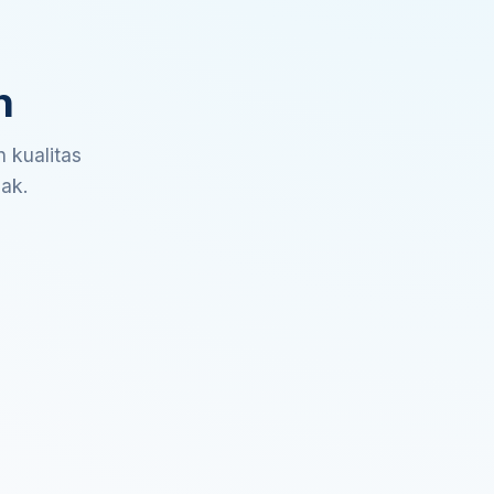
n
 kualitas
sak.