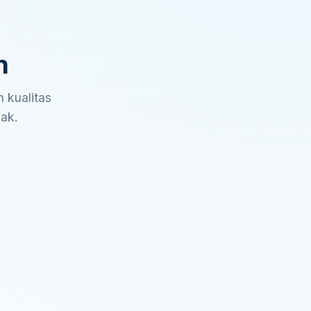
n
 kualitas
sak.