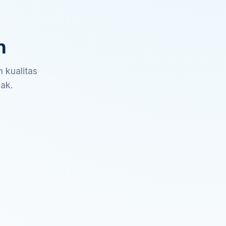
n
 kualitas
sak.