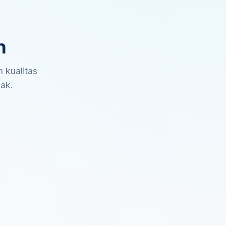
n
 kualitas
sak.