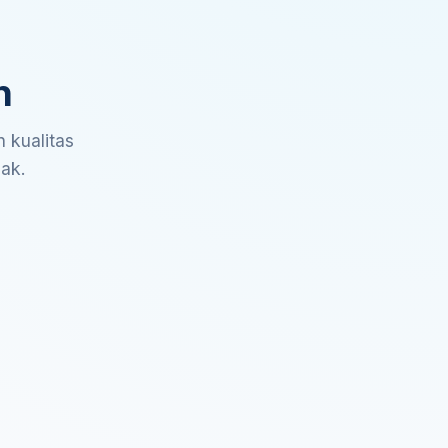
n
 kualitas
sak.