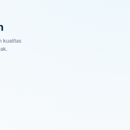
n
 kualitas
sak.