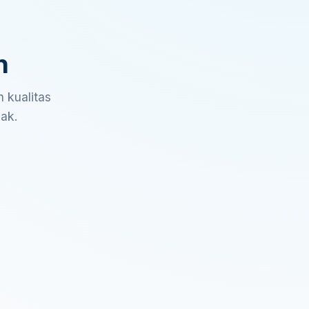
n
 kualitas
sak.