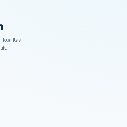
n
 kualitas
sak.