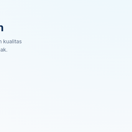
n
 kualitas
sak.