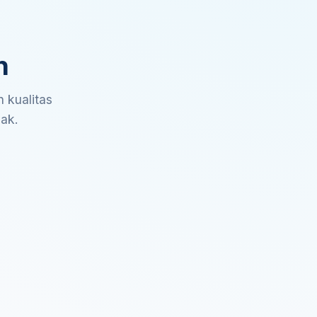
n
 kualitas
sak.