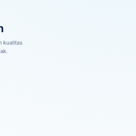
n
 kualitas
sak.