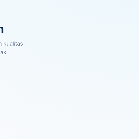
n
 kualitas
sak.