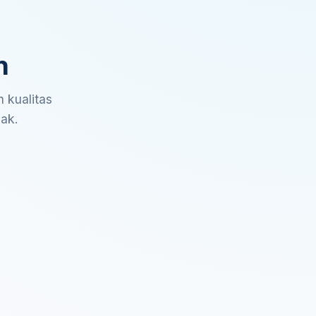
n
 kualitas
sak.