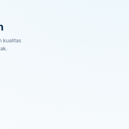
n
 kualitas
sak.