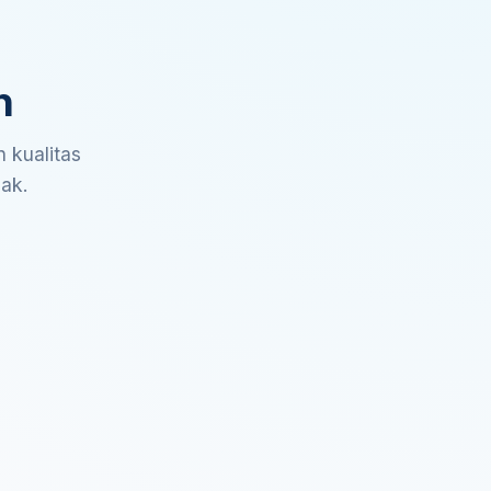
n
 kualitas
sak.