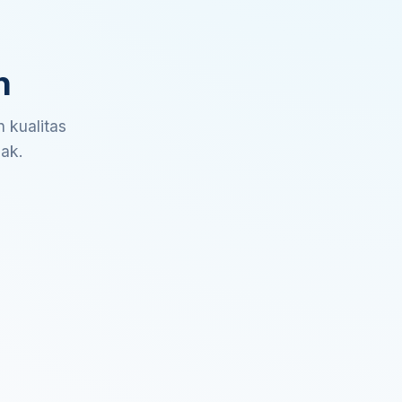
n
 kualitas
sak.