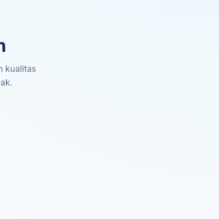
n
 kualitas
sak.