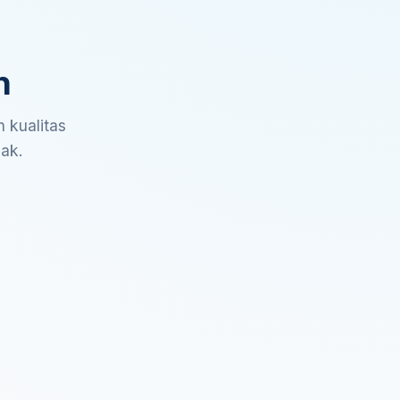
n
 kualitas
sak.