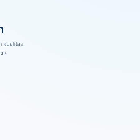
n
 kualitas
sak.