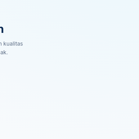
n
 kualitas
sak.