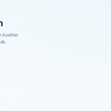
n
 kualitas
sak.