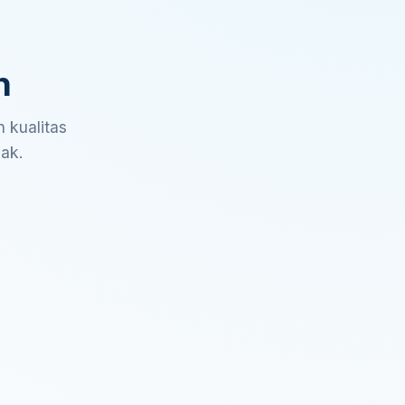
n
 kualitas
sak.