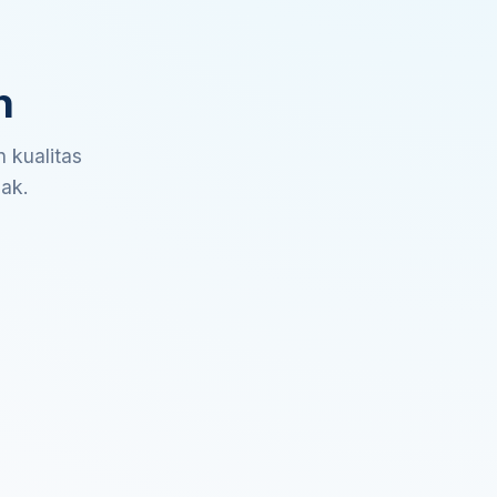
n
 kualitas
sak.