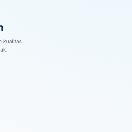
n
 kualitas
sak.