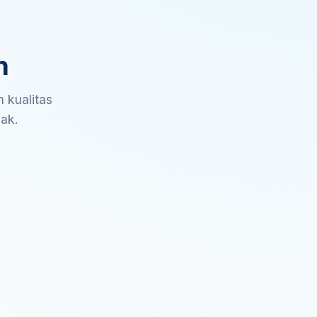
n
 kualitas
sak.