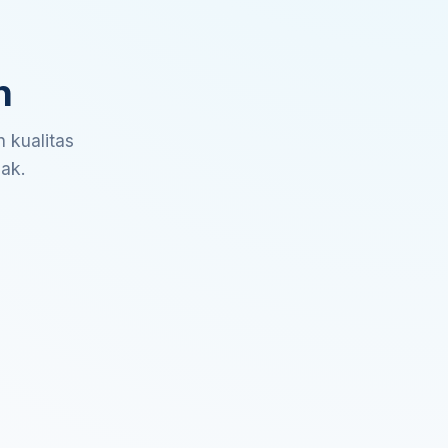
n
 kualitas
sak.