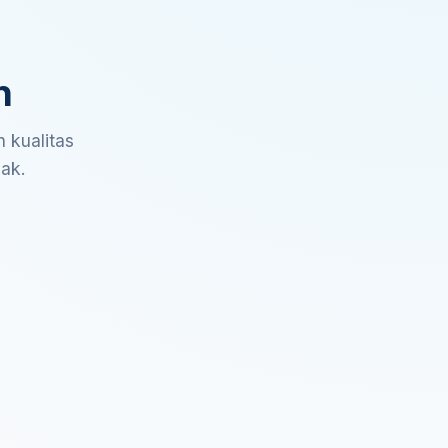
n
 kualitas
sak.