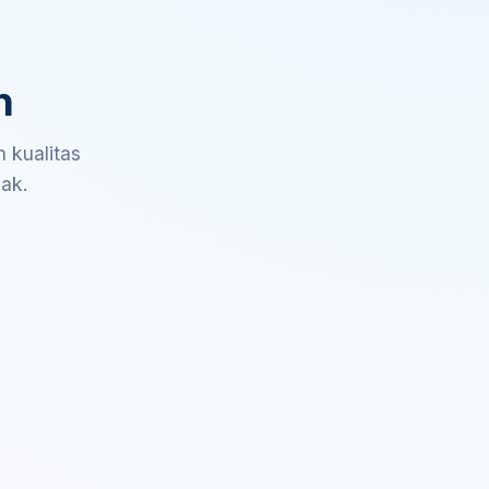
n
 kualitas
sak.