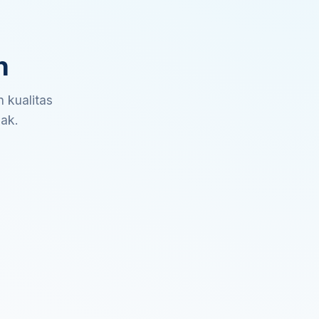
n
 kualitas
sak.