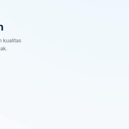
n
 kualitas
sak.