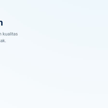
n
 kualitas
sak.