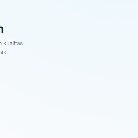
n
 kualitas
sak.