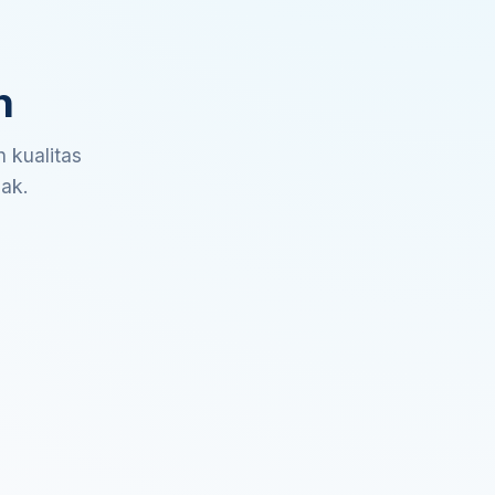
n
 kualitas
sak.