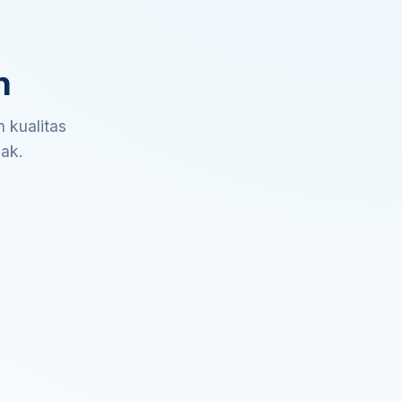
n
 kualitas
sak.