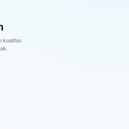
n
 kualitas
sak.