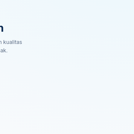
n
 kualitas
sak.