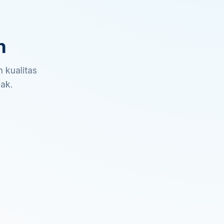
n
 kualitas
sak.